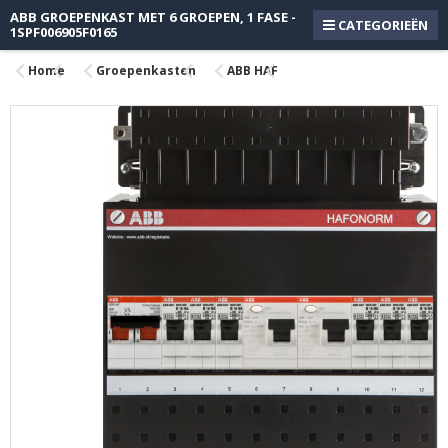
ABB GROEPENKAST MET 6 GROEPEN, 1 FASE -
CATEGORIEËN
1SPF006905F0165
Home
Groepenkasten
ABB HAF
Ga
naar
het
einde
van
de
afbeeldingen-
gallerij