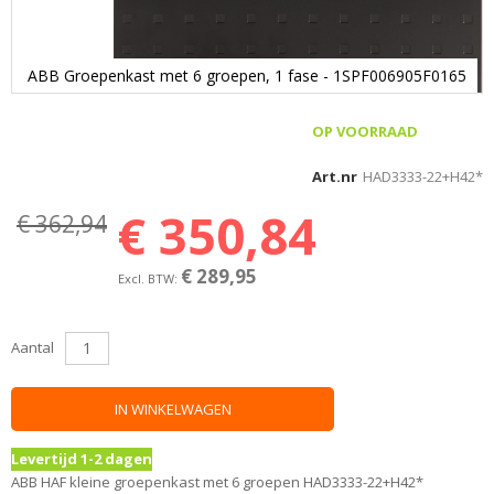
ABB Groepenkast met 6 groepen, 1 fase - 1SPF006905F0165
Ga
naar
OP VOORRAAD
het
begin
Art.nr
HAD3333-22+H42*
van
€ 350,84
€ 362,94
de
afbeeldingen-
gallerij
€ 289,95
Aantal
IN WINKELWAGEN
Levertijd 1-2 dagen
ABB HAF kleine groepenkast met 6 groepen HAD3333-22+H42*