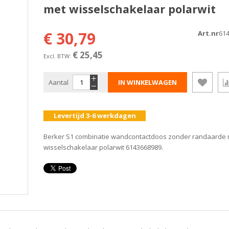
met wisselschakelaar polarwit
€ 30,79
Art.nr
61
€ 25,45
Aantal
IN WINKELWAGEN
Levertijd 3-6 werkdagen
Berker S1 combinatie wandcontactdoos zonder randaarde
wisselschakelaar polarwit 6143668989.