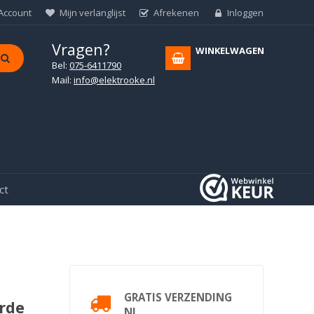
 Account
Mijn verlanglijst
Afrekenen
Inloggen
Vragen?
WINKELWAGEN
Bel:
075-6411790
Mail:
info@elektrooke.nl
ct
GRATIS VERZENDING
rde
NL