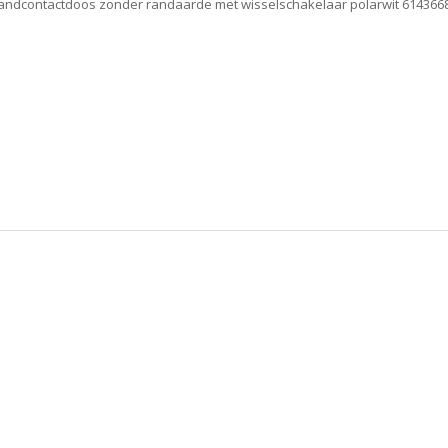
andcontactdoos zonder randaarde met wisselschakelaar polarwit 614366