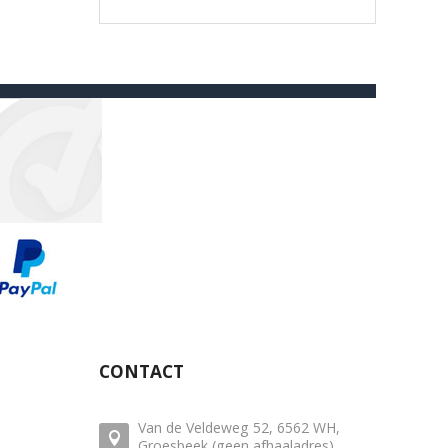
CONTACT
Van de Veldeweg 52, 6562 WH,
Groesbeek (geen afhaaladres)