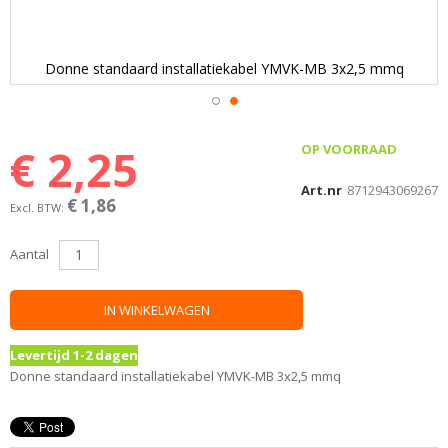
Donne standaard installatiekabel YMVK-MB 3x2,5 mmq
Ga
naar
€ 2,25
OP VOORRAAD
het
begin
Art.nr
8712943069267
€ 1,86
van
de
afbeeldingen-
Aantal
gallerij
IN WINKELWAGEN
Levertijd 1-2 dagen
Donne standaard installatiekabel YMVK-MB 3x2,5 mmq