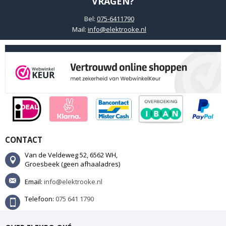
VRAGEN?
Bel:
075-6411790
Mail:
info@elektrooke.nl
CONTACT
Van de Veldeweg 52, 6562 WH,
Groesbeek (geen afhaaladres)
Email:
info@elektrooke.nl
Telefoon:
075 641 1790