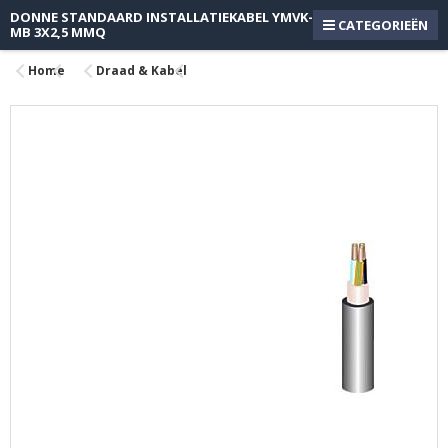
DONNE STANDAARD INSTALLATIEKABEL YMVK-
CATEGORIEËN
MB 3X2,5 MMQ
Home
Draad & Kabel
Ga
naar
het
einde
van
de
afbeeldingen-
gallerij