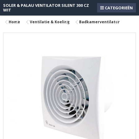
SOLER & PALAU VENTILATOR SILENT 300 CZ
CATEGORIEËN
WIT
Home
Ventilatie & Koeling
Badkamerventilator
Ga
naar
het
einde
van
de
afbeeldingen-
gallerij