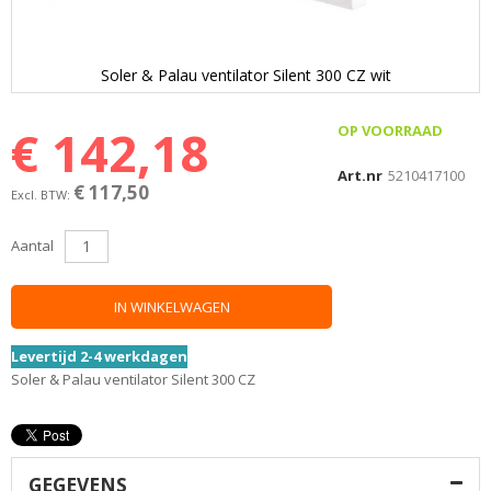
Soler & Palau ventilator Silent 300 CZ wit
Ga
naar
€ 142,18
OP VOORRAAD
het
begin
Art.nr
5210417100
€ 117,50
van
de
afbeeldingen-
Aantal
gallerij
IN WINKELWAGEN
Levertijd 2-4 werkdagen
Soler & Palau ventilator Silent 300 CZ
GEGEVENS